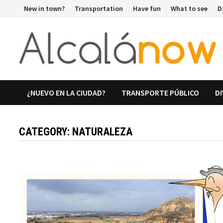
Skip
New in town?
Transportation
Have fun
What to see
D
to
content
¿NUEVO EN LA CIUDAD?
TRANSPORTE PÚBLICO
D
CATEGORY:
NATURALEZA