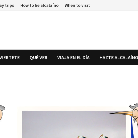
ay trips
How to be alcalaíno
When to visit
IVIERTETE
QUÉ VER
VIAJA EN EL DÍA
HAZTE ALCALAÍN